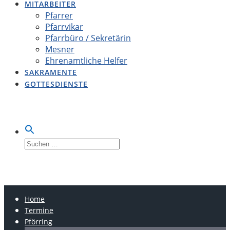
MITARBEITER
Pfarrer
Pfarrvikar
Pfarrbüro / Sekretärin
Mesner
Ehrenamtliche Helfer
SAKRAMENTE
GOTTESDIENSTE
Suche
nach:
LOBSING-PFÖRRING-
OBERDOLLING
Home
Termine
Pförring