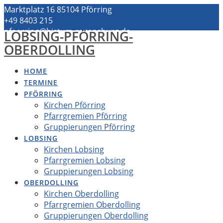
Zum
Marktplatz 16 85104 Pförring
Inhalt
+49 8403 215
springen
pfoerring@bistum-regensburg.de
LOBSING-PFÖRRING-
OBERDOLLING
HOME
TERMINE
PFÖRRING
Kirchen Pförring
Pfarrgremien Pförring
Gruppierungen Pförring
LOBSING
Kirchen Lobsing
Pfarrgremien Lobsing
Gruppierungen Lobsing
OBERDOLLING
Kirchen Oberdolling
Pfarrgremien Oberdolling
Gruppierungen Oberdolling