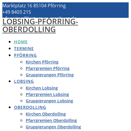
Zum
Marktplatz 16 85104 Pförring
Inhalt
+49 8403 215
springen
pfoerring@bistum-regensburg.de
LOBSING-PFÖRRING-
OBERDOLLING
HOME
TERMINE
PFÖRRING
Kirchen Pförring
Pfarrgremien Pförring
Gruppierungen Pförring
LOBSING
Kirchen Lobsing
Pfarrgremien Lobsing
Gruppierungen Lobsing
OBERDOLLING
Kirchen Oberdolling
Pfarrgremien Oberdolling
Gruppierungen Oberdolling