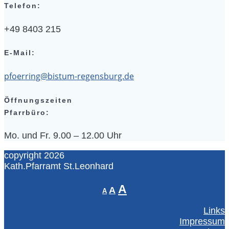
Telefon:
+49 8403 215
E-Mail:
pfoerring@bistum-regensburg.de
Öffnungszeiten
Pfarrbüro:
Mo. und Fr. 9.00 – 12.00 Uhr
copyright 2026
Kath.Pfarramt St.Leonhard
Decrease
Reset
Increase
A
A
A
font
font
font
size.
size.
Links
size.
Impressum