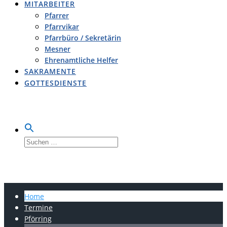
MITARBEITER
Pfarrer
Pfarrvikar
Pfarrbüro / Sekretärin
Mesner
Ehrenamtliche Helfer
SAKRAMENTE
GOTTESDIENSTE
Suche
nach:
LOBSING-PFÖRRING-
OBERDOLLING
Home
Termine
Pförring