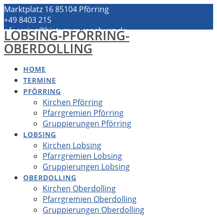
Zum
Marktplatz 16 85104 Pförring
Inhalt
+49 8403 215
springen
pfoerring@bistum-regensburg.de
LOBSING-PFÖRRING-
OBERDOLLING
HOME
TERMINE
PFÖRRING
Kirchen Pförring
Pfarrgremien Pförring
Gruppierungen Pförring
LOBSING
Kirchen Lobsing
Pfarrgremien Lobsing
Gruppierungen Lobsing
OBERDOLLING
Kirchen Oberdolling
Pfarrgremien Oberdolling
Gruppierungen Oberdolling