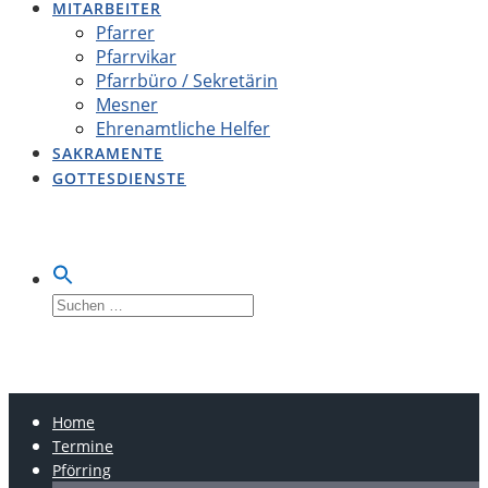
MITARBEITER
Pfarrer
Pfarrvikar
Pfarrbüro / Sekretärin
Mesner
Ehrenamtliche Helfer
SAKRAMENTE
GOTTESDIENSTE
Suche
nach:
LOBSING-PFÖRRING-
OBERDOLLING
Home
Termine
Pförring