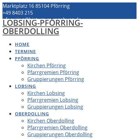
Zum
Marktplatz 16 85104 Pförring
Inhalt
+49 8403 215
springen
pfoerring@bistum-regensburg.de
LOBSING-PFÖRRING-
OBERDOLLING
HOME
TERMINE
PFÖRRING
Kirchen Pförring
Pfarrgremien Pförring
Gruppierungen Pförring
LOBSING
Kirchen Lobsing
Pfarrgremien Lobsing
Gruppierungen Lobsing
OBERDOLLING
Kirchen Oberdolling
Pfarrgremien Oberdolling
Gruppierungen Oberdolling