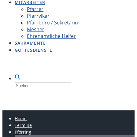
MITARBEITER
Pfarrer
Pfarrvikar
Pfarrbüro / Sekretärin
Mesner
Ehrenamtliche Helfer
SAKRAMENTE
GOTTESDIENSTE
Suche
nach:
LOBSING-PFÖRRING-
OBERDOLLING
Home
Termine
Pförring