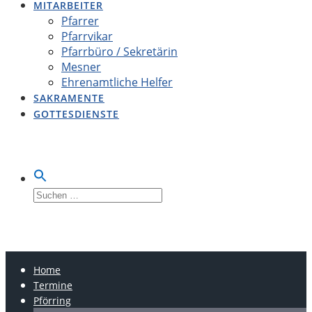
MITARBEITER
Pfarrer
Pfarrvikar
Pfarrbüro / Sekretärin
Mesner
Ehrenamtliche Helfer
SAKRAMENTE
GOTTESDIENSTE
Suche
nach:
LOBSING-PFÖRRING-
OBERDOLLING
Home
Termine
Pförring