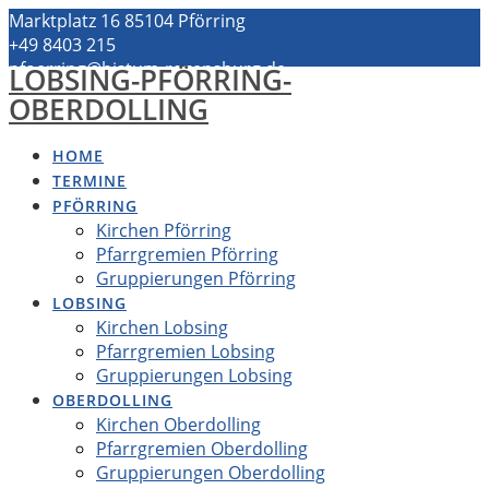
Zum
Marktplatz 16 85104 Pförring
Inhalt
+49 8403 215
springen
pfoerring@bistum-regensburg.de
LOBSING-PFÖRRING-
OBERDOLLING
HOME
TERMINE
PFÖRRING
Kirchen Pförring
Pfarrgremien Pförring
Gruppierungen Pförring
LOBSING
Kirchen Lobsing
Pfarrgremien Lobsing
Gruppierungen Lobsing
OBERDOLLING
Kirchen Oberdolling
Pfarrgremien Oberdolling
Gruppierungen Oberdolling