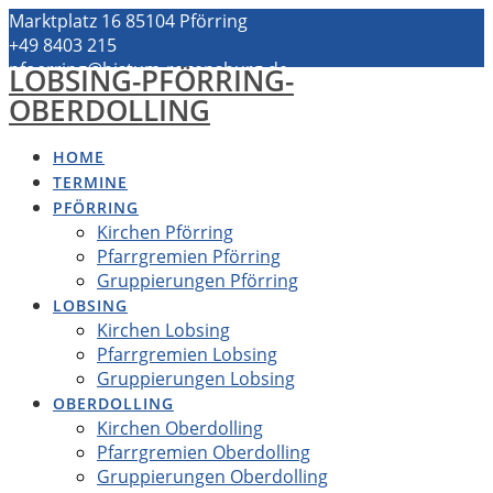
Zum
Marktplatz 16 85104 Pförring
Inhalt
+49 8403 215
springen
pfoerring@bistum-regensburg.de
LOBSING-PFÖRRING-
OBERDOLLING
HOME
TERMINE
PFÖRRING
Kirchen Pförring
Pfarrgremien Pförring
Gruppierungen Pförring
LOBSING
Kirchen Lobsing
Pfarrgremien Lobsing
Gruppierungen Lobsing
OBERDOLLING
Kirchen Oberdolling
Pfarrgremien Oberdolling
Gruppierungen Oberdolling