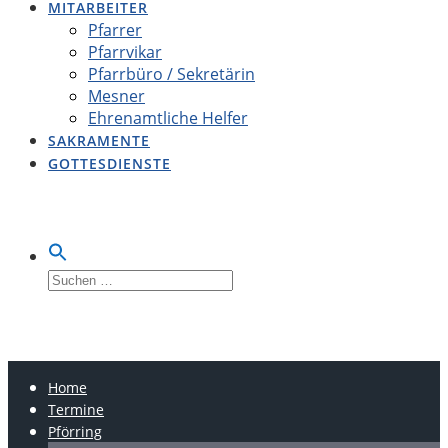
MITARBEITER
Pfarrer
Pfarrvikar
Pfarrbüro / Sekretärin
Mesner
Ehrenamtliche Helfer
SAKRAMENTE
GOTTESDIENSTE
Suche
nach:
LOBSING-PFÖRRING-
OBERDOLLING
Home
Termine
Pförring