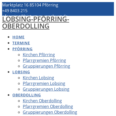
Zum
Marktplatz 16 85104 Pförring
Inhalt
+49 8403 215
springen
pfoerring@bistum-regensburg.de
LOBSING-PFÖRRING-
OBERDOLLING
HOME
TERMINE
PFÖRRING
Kirchen Pförring
Pfarrgremien Pförring
Gruppierungen Pförring
LOBSING
Kirchen Lobsing
Pfarrgremien Lobsing
Gruppierungen Lobsing
OBERDOLLING
Kirchen Oberdolling
Pfarrgremien Oberdolling
Gruppierungen Oberdolling