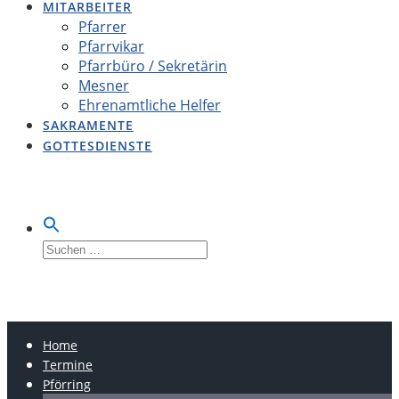
MITARBEITER
Pfarrer
Pfarrvikar
Pfarrbüro / Sekretärin
Mesner
Ehrenamtliche Helfer
SAKRAMENTE
GOTTESDIENSTE
Suche
nach:
LOBSING-PFÖRRING-
OBERDOLLING
Home
Termine
Pförring