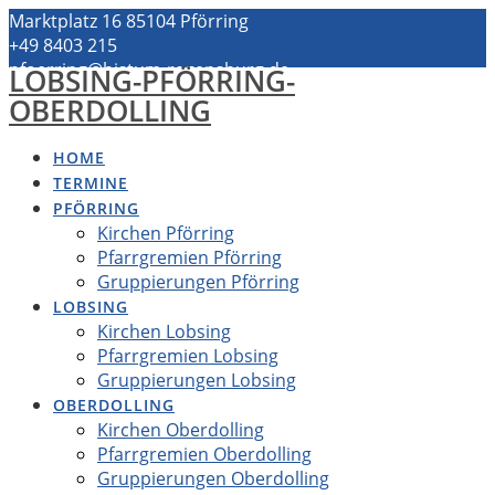
Zum
Marktplatz 16 85104 Pförring
Inhalt
+49 8403 215
springen
pfoerring@bistum-regensburg.de
LOBSING-PFÖRRING-
OBERDOLLING
HOME
TERMINE
PFÖRRING
Kirchen Pförring
Pfarrgremien Pförring
Gruppierungen Pförring
LOBSING
Kirchen Lobsing
Pfarrgremien Lobsing
Gruppierungen Lobsing
OBERDOLLING
Kirchen Oberdolling
Pfarrgremien Oberdolling
Gruppierungen Oberdolling