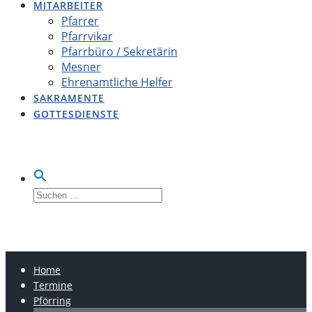
MITARBEITER
Pfarrer
Pfarrvikar
Pfarrbüro / Sekretärin
Mesner
Ehrenamtliche Helfer
SAKRAMENTE
GOTTESDIENSTE
Suche
nach:
LOBSING-PFÖRRING-
OBERDOLLING
Home
Termine
Pförring