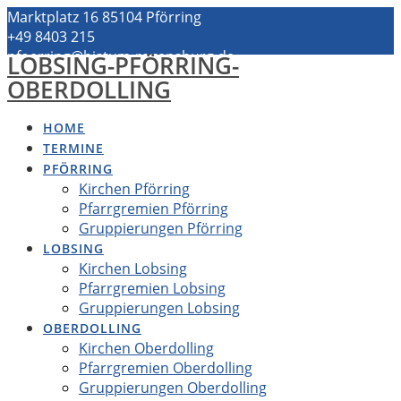
Zum
Marktplatz 16 85104 Pförring
Inhalt
+49 8403 215
springen
pfoerring@bistum-regensburg.de
LOBSING-PFÖRRING-
OBERDOLLING
HOME
TERMINE
PFÖRRING
Kirchen Pförring
Pfarrgremien Pförring
Gruppierungen Pförring
LOBSING
Kirchen Lobsing
Pfarrgremien Lobsing
Gruppierungen Lobsing
OBERDOLLING
Kirchen Oberdolling
Pfarrgremien Oberdolling
Gruppierungen Oberdolling