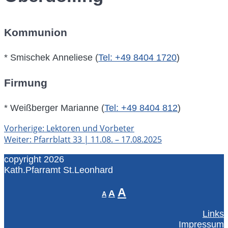
Kommunion
* Smischek Anneliese (
Tel: +49 8404 1720
)
Firmung
* Weißberger Marianne (
Tel: +49 8404 812
)
Vorheriger
Vorherige:
Lektoren und Vorbeter
Beitragsnavigation
Nächster
Beitrag:
Weiter:
Pfarrblatt 33 | 11.08. – 17.08.2025
Beitrag:
copyright 2026
Kath.Pfarramt St.Leonhard
Decrease
Reset
Increase
A
A
A
font
font
font
size.
size.
Links
size.
Impressum