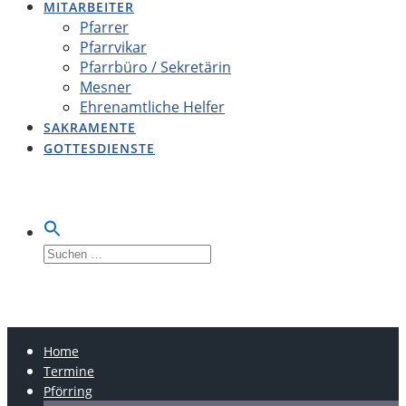
MITARBEITER
Pfarrer
Pfarrvikar
Pfarrbüro / Sekretärin
Mesner
Ehrenamtliche Helfer
SAKRAMENTE
GOTTESDIENSTE
Suche
nach:
LOBSING-PFÖRRING-
OBERDOLLING
Home
Termine
Pförring